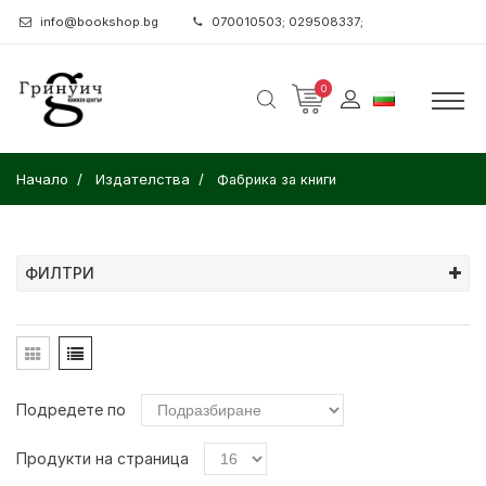
info@bookshop.bg
070010503; 029508337;
0
Начало
Издателства
Фабрика за книги
ФИЛТРИ
Подредете по
Продукти на страница