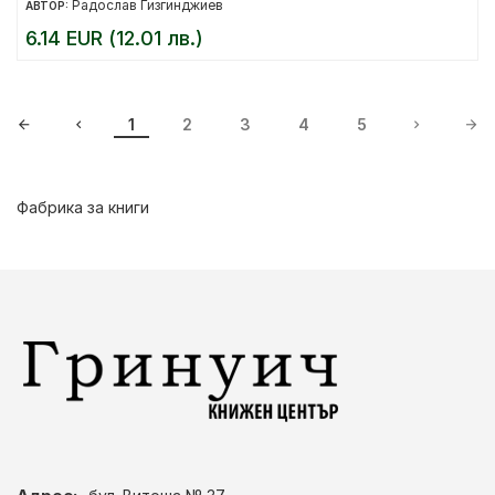
Радослав Гизгинджиев
АВТОР:
6.14 EUR (12.01 лв.)
1
2
3
4
5
Фабрика за книги