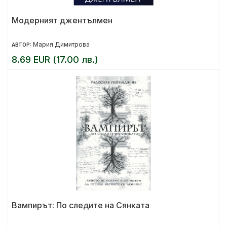
Модерният джентълмен
Мария Димитрова
АВТОР:
8.69 EUR (17.00 лв.)
Вампирът: По следите на Сянката