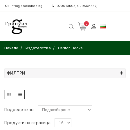
info@bookshop.bg
070010503; 029508337;
0
Начало
Издателства
Carlton Books
ФИЛТРИ
Подредете по
Продукти на страница