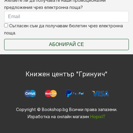
Желаете ли да получавате наши промоционални
предложения чрез електронна поща?
Съгласен съм да получавам бюлетин чрез електронна
поща.
АБОНИРАЙ СЕ
Книжен център "Гринуич"
Copyright © Bookshop.bg Всички права запазени.
Изработка на онлайн магазин
HopixIT