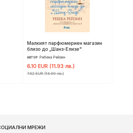
Малкият парфюмериен магазин
В плен
близо до „Шанз-Елизе"
Ребека Рейзин
Л
АВТОР:
АВТОР:
6.10 EUR (11.93 лв.)
10.21 
7.62 EUR (14.90 лв.)
12.76 EU
СОЦИАЛНИ МРЕЖИ