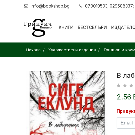
info@bookshop.bg
070010503; 029508337;
КНИГИ
БЕСТСЕЛЪРИ
ИЗДАТЕЛ
Начало
Художествени издания
Трилъри и кри
В ла
2.56 
Продукт