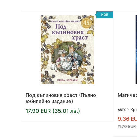
НОВ
НОВ
Под къпиновия храст (Пълно
Магичес
юбилейно издание)
Кри
17.90 EUR (35.01 лв.)
АВТОР:
9.36 EU
11.70 EUR 