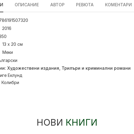
ЛИ
ОПИСАНИЕ
АВТОР
РЕВЮТА
КОМЕНТАРИ
786191507320
2016
350
13 х 20 см
Меки
ългарски
ии:
Художествени издания
,
Трилъри и криминални романи
иге Еклунд
:
Колибри
НОВИ
КНИГИ