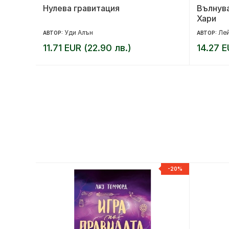
Нулева гравитация
Вълнува
Хари
Уди Алън
Ле
АВТОР:
АВТОР:
11.71 EUR (22.90 лв.)
14.27 E
-20%
-20%