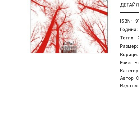
ДЕТАЙ
ISBN:
9
Година:
Тегло:
Размер:
Корици:
Език:
Б
Категор
Автор:
С
Издател