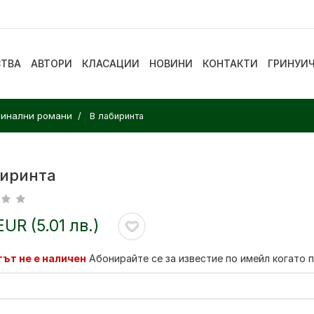
СТВА
АВТОРИ
КЛАСАЦИИ
НОВИНИ
КОНТАКТИ
ГРИНУИ
минални романи
В лабиринта
биринта
EUR (5.01 лв.)
ът не е наличен
Абонирайте се за известие по имейл когато 