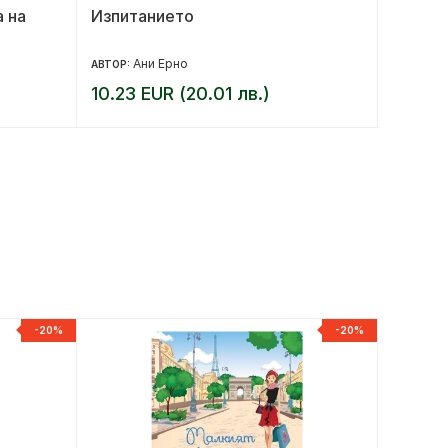
а на
Изпитанието
Кръв и
Ани Ерно
Ш
АВТОР:
АВТОР:
10.23 EUR (20.01 лв.)
8.64 E
-20%
-20%