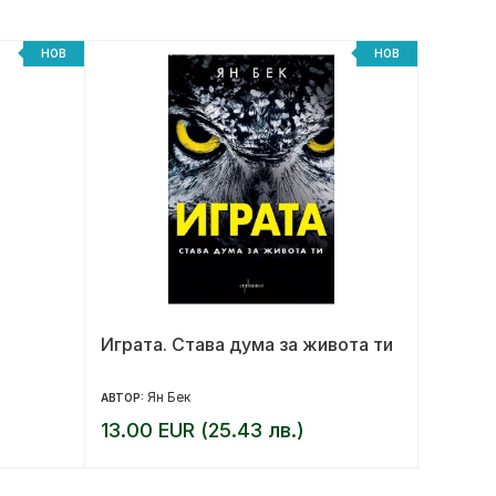
НОВ
НОВ
Играта. Става дума за живота ти
Женит
Ян Бек
Ев
АВТОР:
АВТОР:
13.00 EUR (25.43 лв.)
12.00 