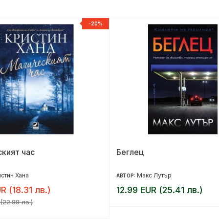
-20%
кият час
Беглец
стин Хана
Макс Лутър
АВТОР:
R (18.31 лв.)
12.99 EUR (25.41 лв.)
(22.88 лв.)