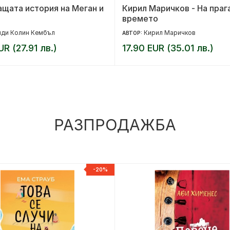
щата история на Меган и
Кирил Маричков - На праг
времето
йди Колин Кембъл
Кирил Маричков
АВТОР:
UR (27.91 лв.)
17.90 EUR (35.01 лв.)
РАЗПРОДАЖБА
-20%