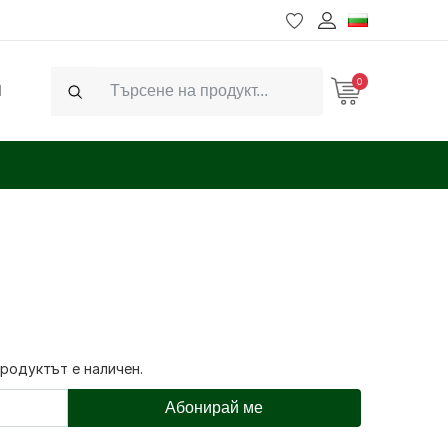
0
Ч
Search
продуктът е наличен.
Абонирай ме