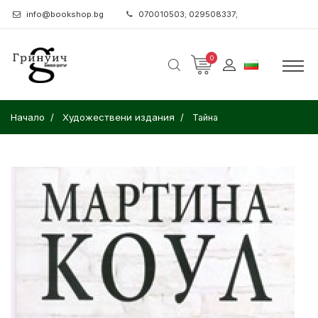
info@bookshop.bg
070010503; 029508337;
0
Начало
Художествени издания
Тайна