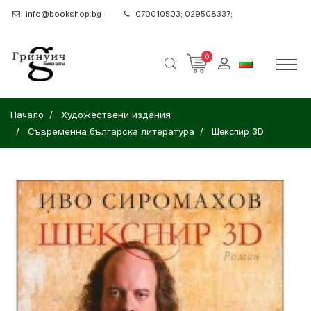
info@bookshop.bg
070010503; 029508337;
0
Начало
Художествени издания
Съвременна българска литература
Шекспир 3D