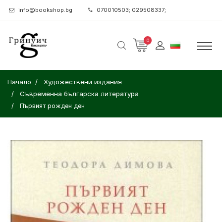
info@bookshop.bg
070010503; 029508337;
0
Начало
Художествени издания
Съвременна българска литература
Първият рожден ден