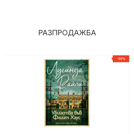
РАЗПРОДАЖБА
%
-20%