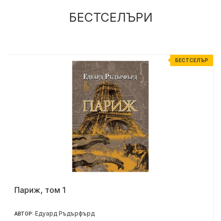
БЕСТСЕЛЪРИ
Р
БЕСТСЕЛЪР
Париж, том 1
Едуард Ръдърфърд
АВТОР: