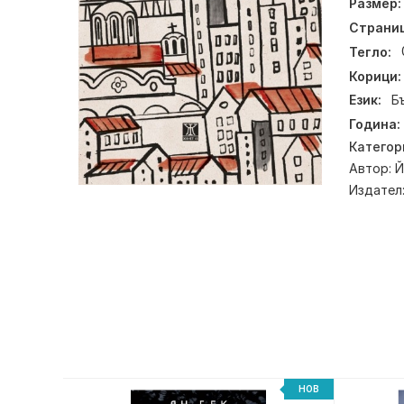
Размер:
Страниц
Тегло:
Корици:
Език:
Б
Година:
Категор
Автор:
Й
Издател
-20%
НОВ