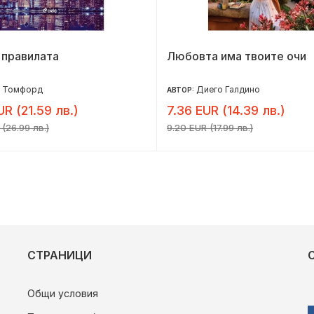
 правилата
Любовта има твоите очи
з Томфорд
Диего Галдино
АВТОР:
UR (21.59 лв.)
7.36 EUR (14.39 лв.)
 (26.99 лв.)
9.20 EUR (17.99 лв.)
СТРАНИЦИ
Общи условия