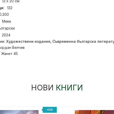
13 х 20 см
и:
132
0.200
Меки
ългарски
2024
ии:
Художествени издания
,
Съвременна българска литерат
ордан Велчев
:
Жанет 45
НОВИ
КНИГИ
НОВ