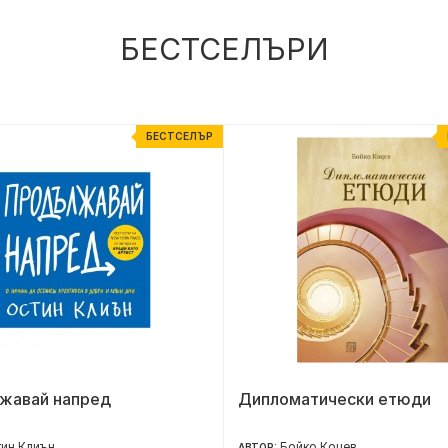
БЕСТСЕЛЪРИ
БЕСТСЕЛЪР
жавай напред
Дипломатически етюди
ин Клиън
Бойко Коцев
АВТОР: