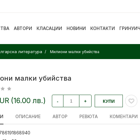
СТВА
АВТОРИ
КЛАСАЦИИ
НОВИНИ
КОНТАКТИ
ГРИНУИ
лгарска литература
Милиони малки убийства
они малки убийства
EUR (16.00 лв.)
-
+
КУПИ
ЛИ
ОПИСАНИЕ
АВТОР
РЕВЮТА
КОМЕНТАРИ
786191868940