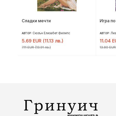
критие
Сладки мечти
Игра по
Сюзън Елизабет Филипс
Ли
АВТОР:
АВТОР:
5.69 EUR (11.13 лв.)
11.04 E
7.11 EUR (13.91 лв.)
13.80 EUR