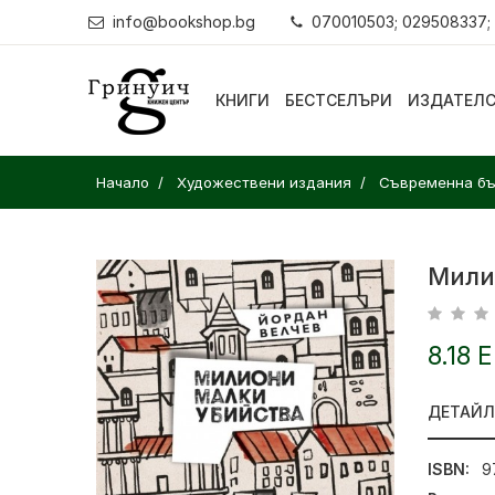
info@bookshop.bg
070010503; 029508337;
КНИГИ
БЕСТСЕЛЪРИ
ИЗДАТЕЛ
Начало
Художествени издания
Съвременна бъ
Мили
8.18 
ДЕТАЙ
ISBN:
9