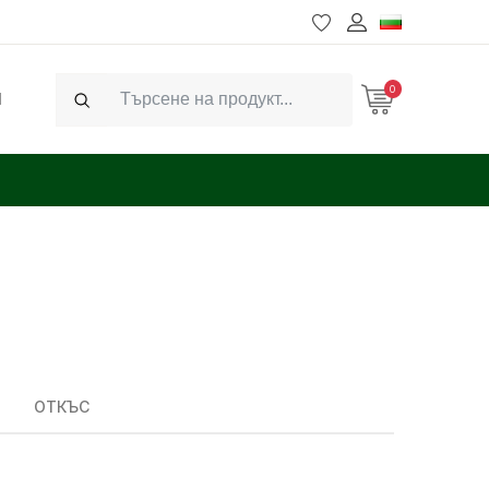
0
Ч
Search
ОТКЪС