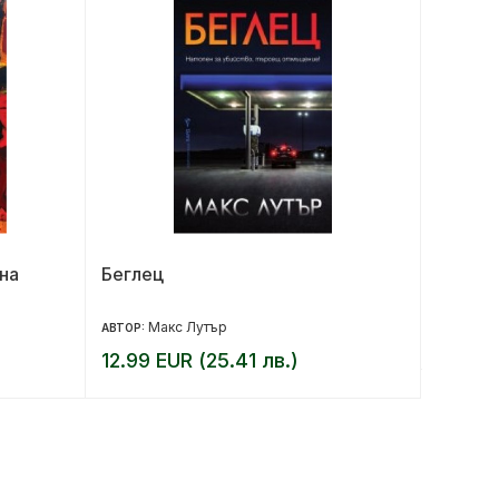
на
Беглец
Под къ
юбилей
Макс Лутър
17.90 
АВТОР:
12.99 EUR (25.41 лв.)