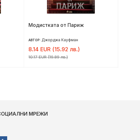
Модистката от Париж
Правил
Джорджа Кауфман
Л
АВТОР:
АВТОР:
8.14 EUR (15.92 лв.)
11.04 
10.17 EUR (19.89 лв.)
13.80 EU
СОЦИАЛНИ МРЕЖИ