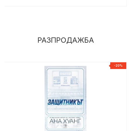
РАЗПРОДАЖБА
%
-20%