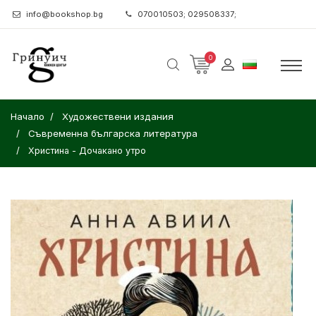
info@bookshop.bg
070010503; 029508337;
0
Начало
Художествени издания
Съвременна българска литература
Христина - Дочакано утро