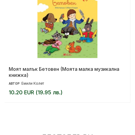
Моят малък Бетовен (Моята малка музикална
книжка)
Емили Колет
АВТОР:
10.20 EUR (19.95 лв.)