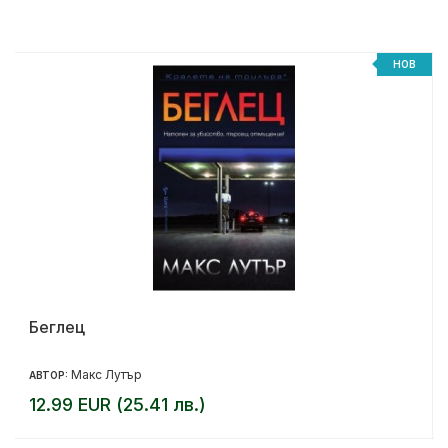
%
НОВ
Беглец
Макс Лутър
АВТОР:
12.99 EUR (25.41 лв.)