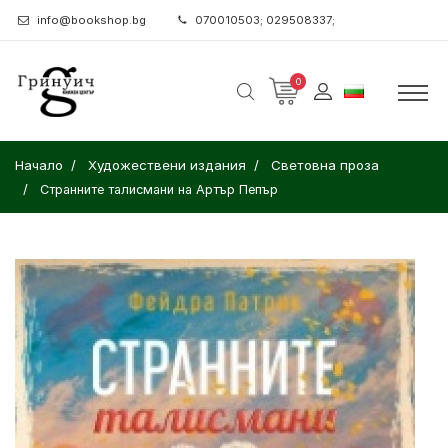
info@bookshop.bg
070010503; 029508337;
0
Начало
Художествени издания
Световна проза
Странните талисмани на Артър Пепър