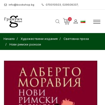
info@bookshop.bg
070010503; 029508337;
0
Начало
Художествени издания
Световна проза
Нови римски разкази