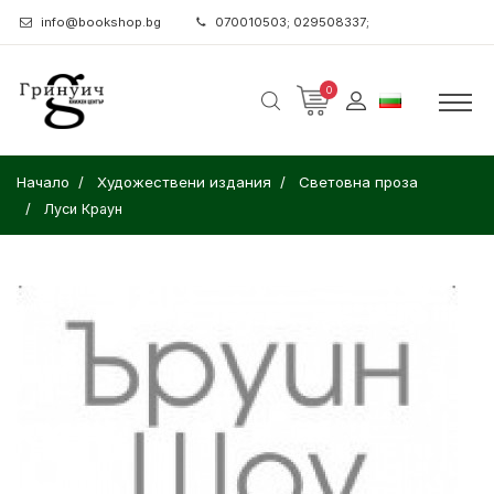
info@bookshop.bg
070010503; 029508337;
0
Начало
Художествени издания
Световна проза
Луси Краун