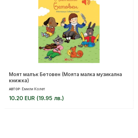
Моят малък Бетовен (Моята малка музикална
книжка)
Емили Колет
АВТОР:
10.20 EUR (19.95 лв.)