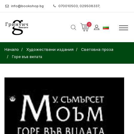
info@bookshop.bg
070010503; 029508337;
0
Начало
Художествени издания
Световна проза
Горе във вилата