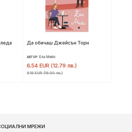
оледа
Да обичаш Джейсън Торн
Принце
Ела Мейс
Л.
АВТОР:
АВТОР:
6.54 EUR (12.79 лв.)
9.60 E
8.18 EUR (16.00 лв.)
12.00 EU
СОЦИАЛНИ МРЕЖИ