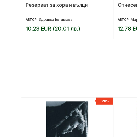
Резерват за хора и вълци
Отнесен
ед:
се
Здравка Евтимова
Ма
АВТОР:
АВТОР:
10.23 EUR (20.01 лв.)
12.78 E
-20%
-20%