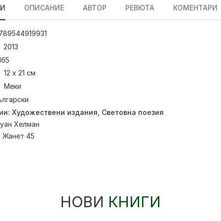
ЛИ
ОПИСАНИЕ
АВТОР
РЕВЮТА
КОМЕНТАРИ
789544919931
2013
165
12 х 21 см
Меки
ългарски
ии:
Художествени издания
,
Световна поезия
уан Хелман
:
Жанет 45
НОВИ
КНИГИ