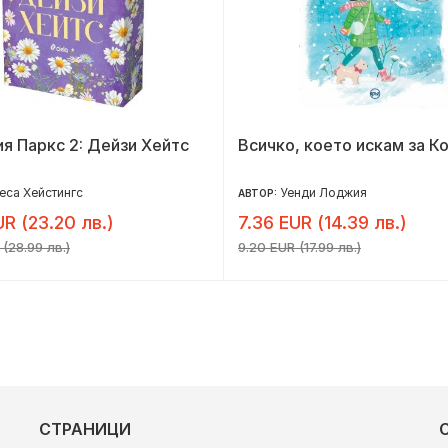
я Паркс 2: Дейзи Хейтс
Всичко, което искам за К
са Хейстингс
Уенди Лоджия
АВТОР:
UR (23.20 лв.)
7.36 EUR (14.39 лв.)
 (28.99 лв.)
9.20 EUR (17.99 лв.)
СТРАНИЦИ