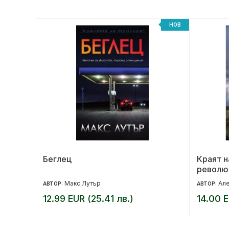
-20%
НОВ
Беглец
Краят н
револю
Макс Лутър
Але
АВТОР:
АВТОР:
12.99 EUR (25.41 лв.)
14.00 E