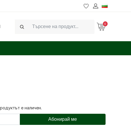
0
Ч
Search
продуктът е наличен.
Абонирай ме