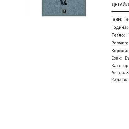
ДЕТАЙ
ISBN:
9
Година:
Тегло:
Размер:
Корици:
Език:
Б
Категор
Автор:
Х
Издател