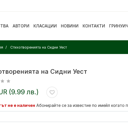
СТВА
АВТОРИ
КЛАСАЦИИ
НОВИНИ
КОНТАКТИ
ГРИНУИ
ия
Стихотворенията на Сидни Уест
отворенията на Сидни Уест
EUR (9.99 лв.)
ът не е наличен
Абонирайте се за известие по имейл когато 