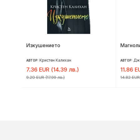
Изкушението
Магноли
Кристен Калихан
Дже
АВТОР:
АВТОР:
7.36 EUR (14.39 лв.)
11.86 E
9.20 EUR (17.99 лв.)
14.82 EUR