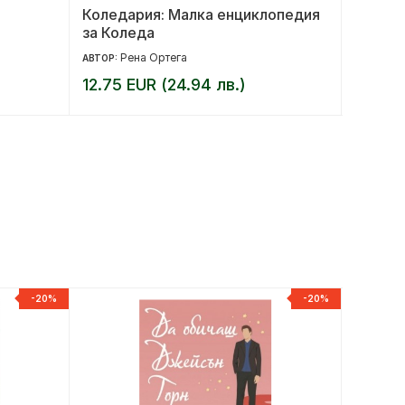
Коледария: Малка енциклопедия
Майсто
за Коледа
Рена Ортега
Ми
АВТОР:
АВТОР:
12.75 EUR (24.94 лв.)
8.18 E
-20%
-20%