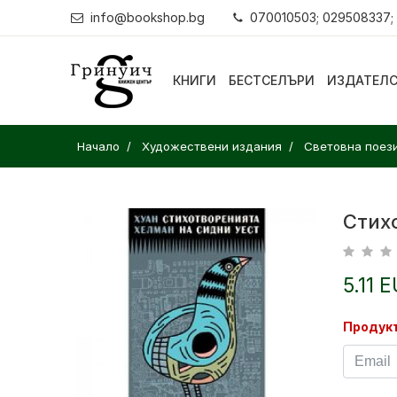
info@bookshop.bg
070010503; 029508337;
КНИГИ
БЕСТСЕЛЪРИ
ИЗДАТЕЛ
Начало
Художествени издания
Световна поез
Стих
5.11 
Продукт