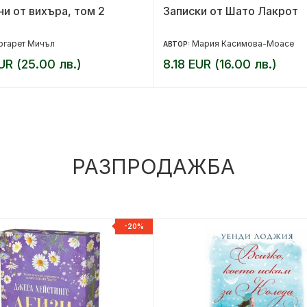
и от вихъра, том 2
Записки от Шато Лакрот
ргарет Мичъл
Мария Касимова-Моасе
АВТОР:
UR (25.00 лв.)
8.18 EUR (16.00 лв.)
РАЗПРОДАЖБА
-20%