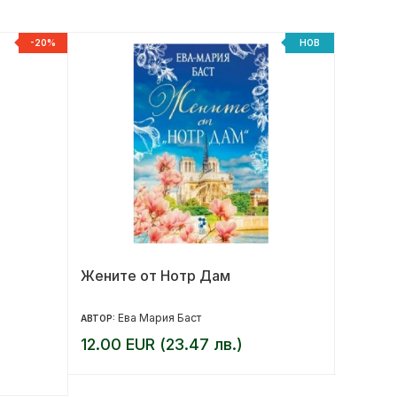
-20%
НОВ
Жените от Нотр Дам
Дифере
психич
Ева Мария Баст
Ге
АВТОР:
АВТОР:
12.00 EUR (23.47 лв.)
25.00 