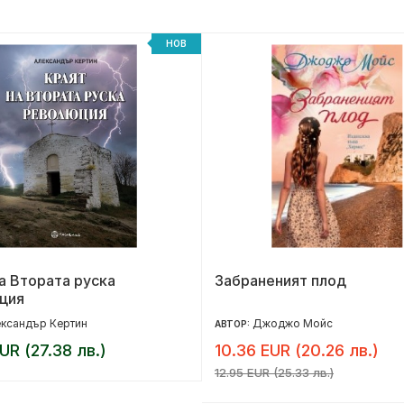
НОВ
а Втората руска
Забраненият плод
ция
ксандър Кертин
Джоджо Мойс
АВТОР:
UR (27.38 лв.)
10.36 EUR (20.26 лв.)
12.95 EUR (25.33 лв.)