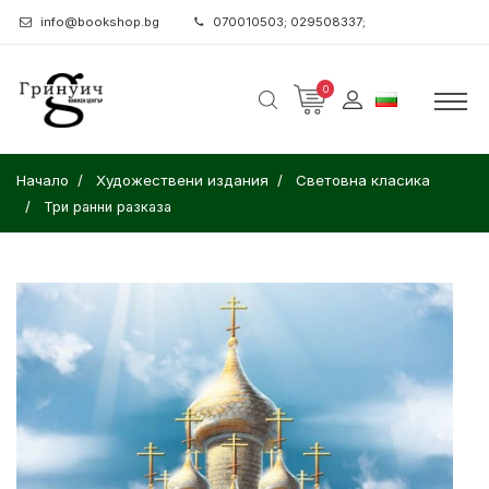
info@bookshop.bg
070010503; 029508337;
0
Начало
Художествени издания
Световна класика
Три ранни разказа