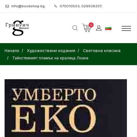
info@bookshop.bg
070010503; 029508337;
0
Начало
Художествени издания
Световна класика
Тайнственият пламък на кралица Лоана