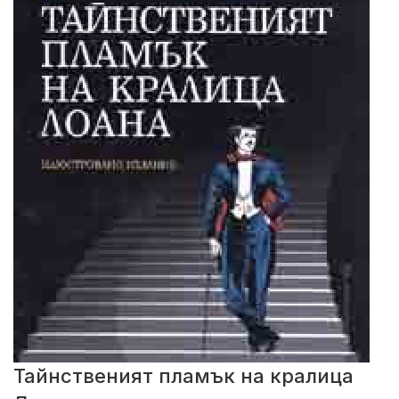
Тайнственият пламък на кралица