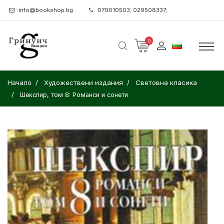
info@bookshop.bg
070010503; 029508337;
0
Начало
Художествени издания
Световна класика
Шекспир, том 8: Романси и сонети