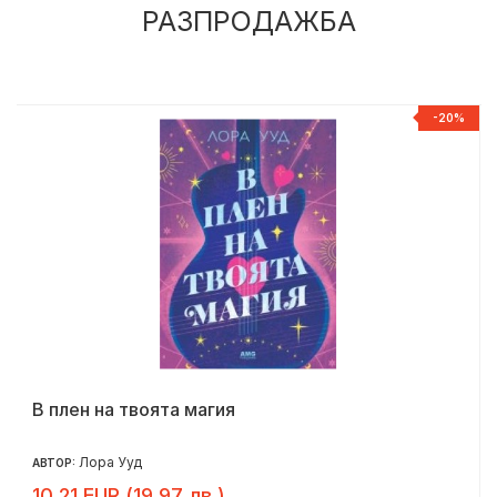
РАЗПРОДАЖБА
%
-20%
В плен на твоята магия
Лора Ууд
АВТОР:
10.21 EUR (19.97 лв.)