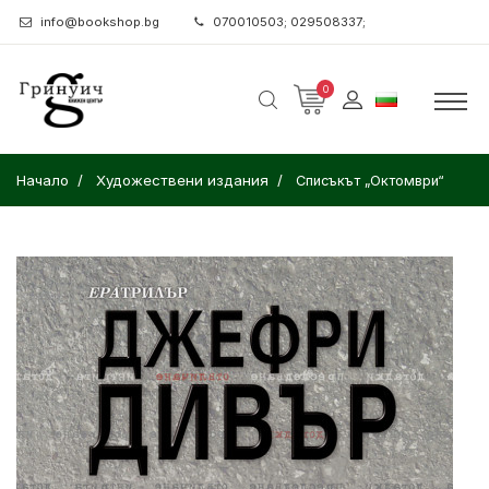
info@bookshop.bg
070010503; 029508337;
0
Начало
Художествени издания
Списъкът „Октомври“