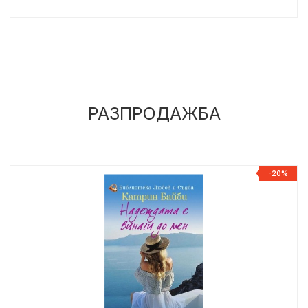
РАЗПРОДАЖБА
%
-20%