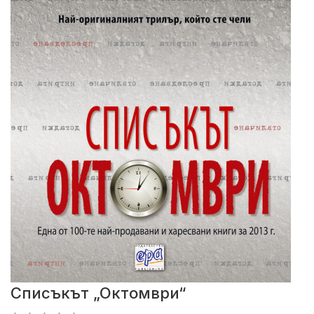
Списъкът „Октомври“