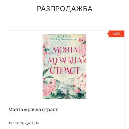
РАЗПРОДАЖБА
%
-20%
Моята мрачна страст
Л. Дж. Шен
АВТОР: