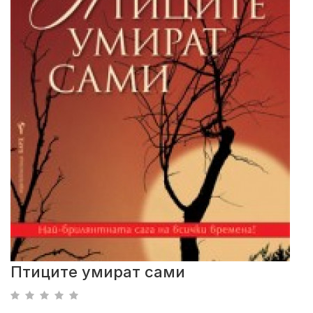
Птиците умират сами