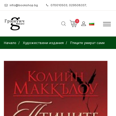
info@bookshop.bg
070010503; 029508337;
0
Начало
Художествени издания
Птиците умират сами