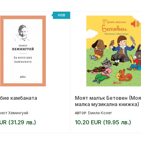
НОВ
 бие камбаната
Моят малък Бетовен (Моя
малка музикална книжка)
ест Хемингуей
Емили Колет
АВТОР:
UR (31.29 лв.)
10.20 EUR (19.95 лв.)