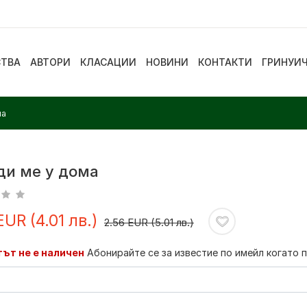
СТВА
АВТОРИ
КЛАСАЦИИ
НОВИНИ
КОНТАКТИ
ГРИНУИ
ма
ди ме у дома
EUR (4.01 лв.)
2.56 EUR (5.01 лв.)
ът не е наличен
Абонирайте се за известие по имейл когато 