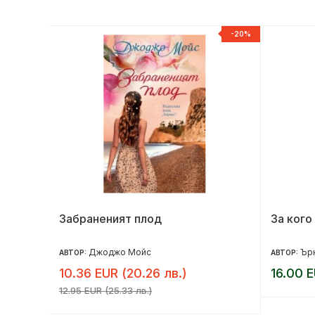
НОВ
-20%
Забраненият плод
За кого
Джоджо Мойс
Ърн
АВТОР:
АВТОР:
10.36 EUR (20.26 лв.)
16.00 E
12.95 EUR (25.33 лв.)