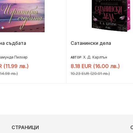
на съдбата
Сатанински дела
замунде Пилхер
Х. Д. Карлтън
АВТОР:
R (11.99 лв.)
8.18 EUR (16.00 лв.)
14.98 лв.)
10.23 EUR (20.01 лв.)
СТРАНИЦИ