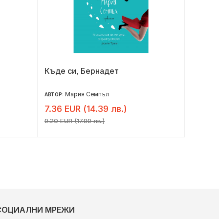
Къде си, Бернадет
Бриджъ
Мария Семпъл
Д
АВТОР:
АВТОР:
7.36 EUR (14.39 лв.)
6.50 E
9.20 EUR (17.99 лв.)
8.13 EUR 
СОЦИАЛНИ МРЕЖИ