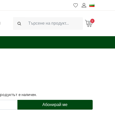
0
Ч
Search
продуктът е наличен.
Абонирай ме