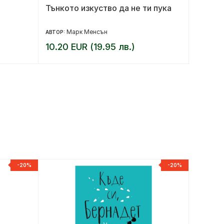
Тънкото изкуство да не ти пука
Пътят 
Марк Менсън
Д
АВТОР:
АВТОР:
10.20 EUR (19.95 лв.)
12.78 
-20%
-20%