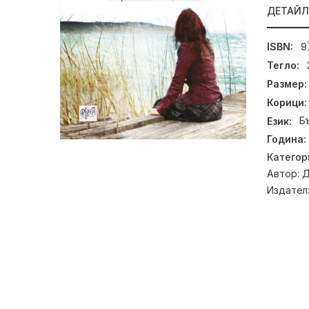
ДЕТАЙ
ISBN:
9
Тегло:
Размер:
Корици:
Език:
Б
Година:
Категор
Автор:
Д
Издател