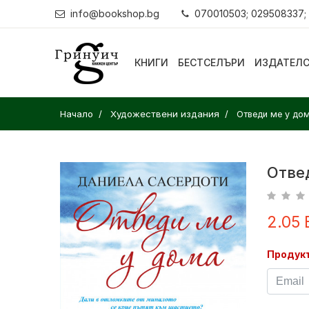
info@bookshop.bg
070010503; 029508337;
КНИГИ
БЕСТСЕЛЪРИ
ИЗДАТЕЛ
Начало
Художествени издания
Отведи ме у до
Отве
2.05 
Продукт