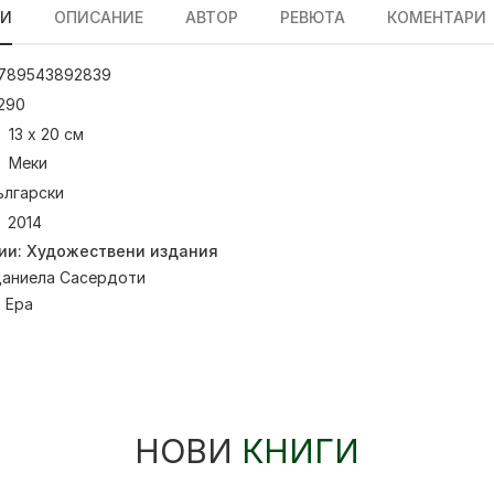
ЛИ
ОПИСАНИЕ
АВТОР
РЕВЮТА
КОМЕНТАРИ
789543892839
290
13 х 20 см
Меки
ългарски
2014
ии:
Художествени издания
аниела Сасердоти
:
Ера
НОВИ
КНИГИ