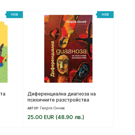
НОВ
НОВ
та
Диференциална диагноза на
Под къ
психичните разстройства
юбилей
Георги Ончев
17.90 
АВТОР:
25.00 EUR (48.90 лв.)