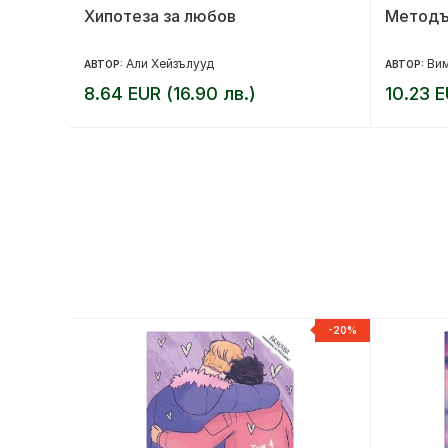
ии
Хипотеза за любов
Методъ
Али Хейзълууд
Ви
АВТОР:
АВТОР:
8.64 EUR (16.90 лв.)
10.23 E
-20%
-20%