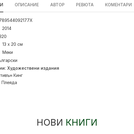
ЛИ
ОПИСАНИЕ
АВТОР
РЕВЮТА
КОМЕНТАРИ
789544092177Х
2014
320
13 х 20 см
Меки
ългарски
ии:
Художествени издания
тивън Кинг
:
Плеяда
НОВИ
КНИГИ