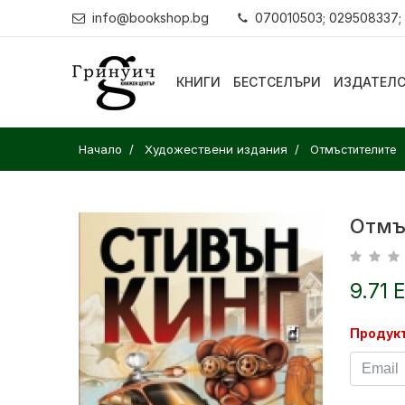
info@bookshop.bg
070010503; 029508337;
КНИГИ
БЕСТСЕЛЪРИ
ИЗДАТЕЛ
Начало
Художествени издания
Отмъстителите
Отмъ
9.71 
Продукт