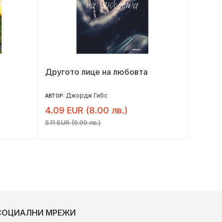
Другото лице на любовта
Химия
Джордж Гибс
Уа
АВТОР:
АВТОР:
4.09 EUR (8.00 лв.)
6.54 E
5.11 EUR (9.99 лв.)
8.18 EUR 
СОЦИАЛНИ МРЕЖИ