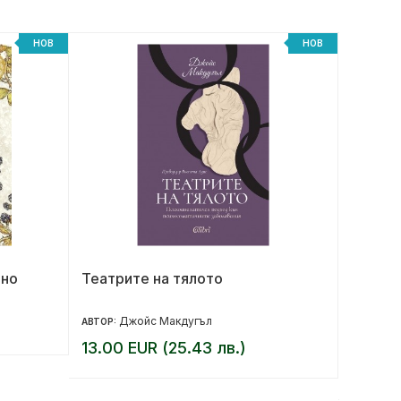
НОВ
НОВ
лно
Театрите на тялото
Забран
Джойс Макдугъл
Д
АВТОР:
АВТОР:
13.00 EUR (25.43 лв.)
10.36 
12.95 EU