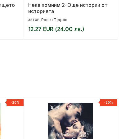
вището
Нека помним 2: Още истории от
Трагед
историята
света 
Росен Петров
Ка
АВТОР:
АВТОР:
12.27 EUR (24.00 лв.)
29.00 
-20%
-20%