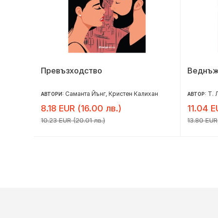
Превъзходство
Веднъж
Саманта Йънг
Кристен Калихан
Т. 
АВТОРИ:
,
АВТОР:
8.18 EUR (16.00 лв.)
11.04 E
10.23 EUR (20.01 лв.)
13.80 EUR