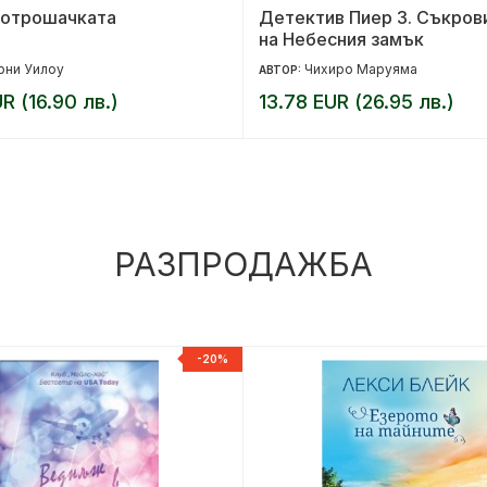
отрошачката
Детектив Пиер 3. Съкро
на Небесния замък
рни Уилоу
Чихиро Маруяма
АВТОР:
R (16.90 лв.)
13.78 EUR (26.95 лв.)
РАЗПРОДАЖБА
-20%