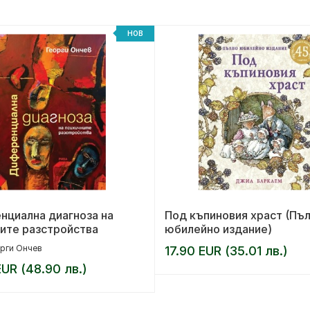
НОВ
нциална диагноза на
Под къпиновия храст (Пъ
ите разстройства
юбилейно издание)
рги Ончев
17.90 EUR (35.01 лв.)
UR (48.90 лв.)