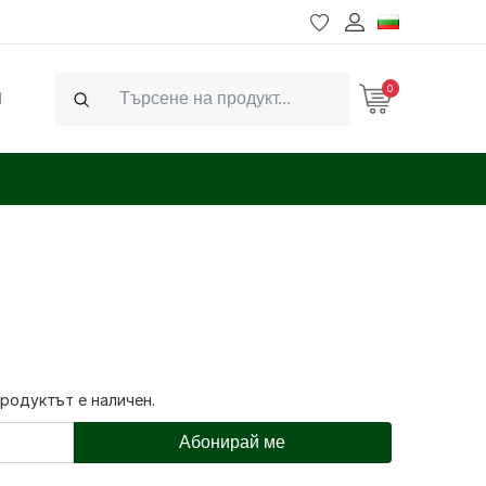
0
Ч
Search
продуктът е наличен.
Абонирай ме