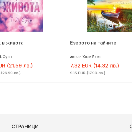
 в живота
Езерото на тайните
Л. Суон
Холи Блек
АВТОР:
UR (21.59 лв.)
7.32 EUR (14.32 лв.)
 (26.99 лв.)
9.15 EUR (17.90 лв.)
СТРАНИЦИ