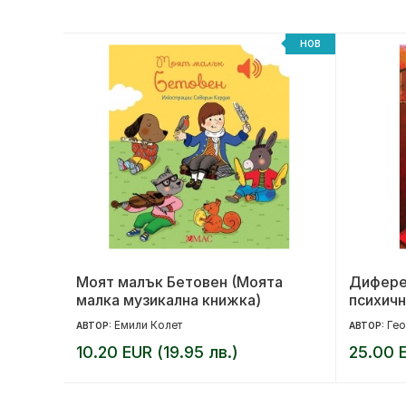
НОВ
НОВ
Моят малък Бетовен (Моята
Дифере
малка музикална книжка)
психичн
Емили Колет
Гео
АВТОР:
АВТОР:
10.20 EUR (19.95 лв.)
25.00 E