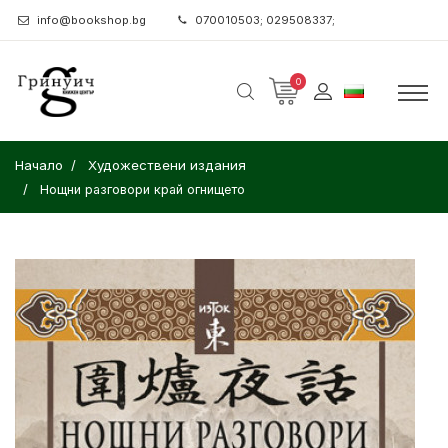
info@bookshop.bg
070010503; 029508337;
0
Начало
Художествени издания
Нощни разговори край огнището