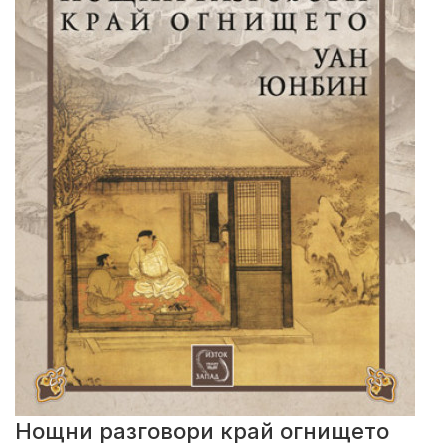
Нощни разговори край огнището