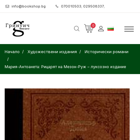
info@bookshop.bg
070010503; 029508337;
0
Начало
Художествени издания
Исторически романи
Мария-Антоанета: Рицарят на Мезон-Руж – луксозно издание