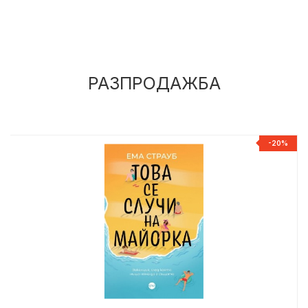
РАЗПРОДАЖБА
%
-20%