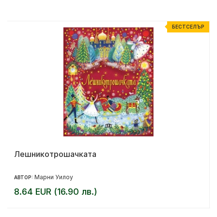
%
БЕСТСЕЛЪР
Лешникотрошачката
Марни Уилоу
АВТОР:
8.64 EUR (16.90 лв.)