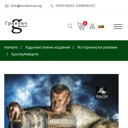
info@bookshop.bg
070010503; 029508337;
0
Начало
Художествени издания
Исторически романи
Кралеубийците