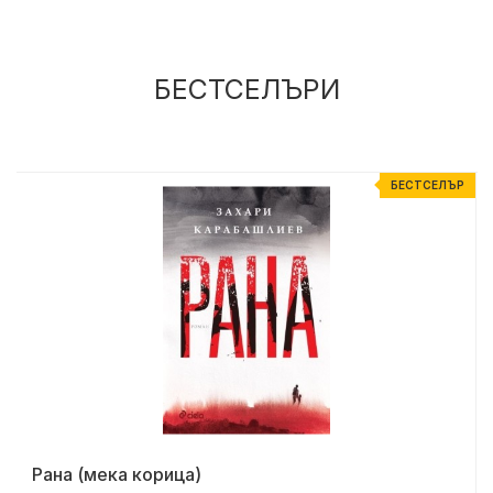
БЕСТСЕЛЪРИ
Р
БЕСТСЕЛЪР
Рана (мека корица)