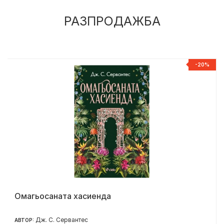
РАЗПРОДАЖБА
%
-20%
Омагьосаната хасиенда
Дж. С. Сервантес
АВТОР: