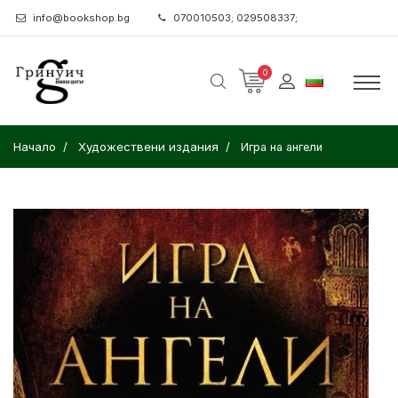
info@bookshop.bg
070010503; 029508337;
0
Начало
Художествени издания
Игра на ангели