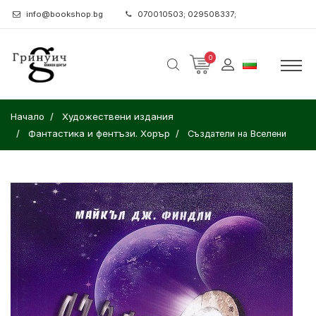
info@bookshop.bg
070010503; 029508337;
0
Начало
Художествени издания
Фантастика и фентъзи. Хорър
Създатели на Вселени