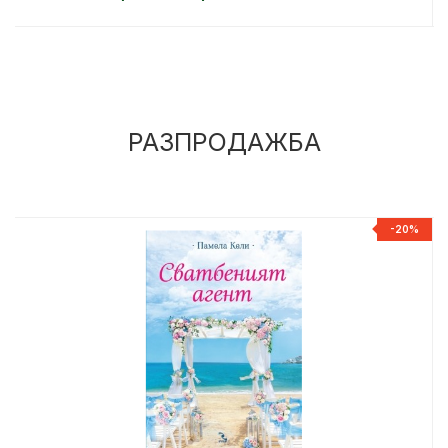
РАЗПРОДАЖБА
%
-20%