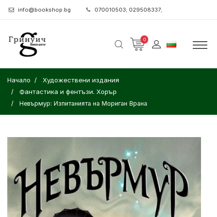
info@bookshop.bg
070010503; 029508337;
0
Начало
Художествени издания
Фантастика и фентъзи. Хорър
Невърмур: Изпитанията на Мориган Врана