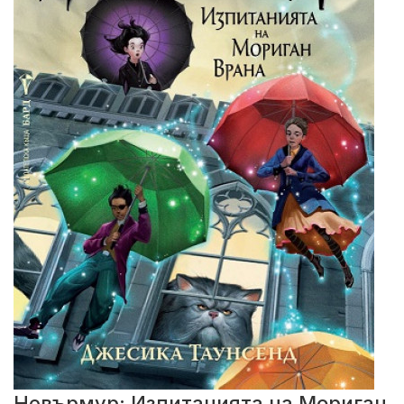
Невърмур: Изпитанията на Мориган