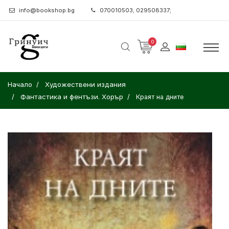
info@bookshop.bg
070010503; 029508337;
0
Начало
Художествени издания
Фантастика и фентъзи. Хорър
Краят на дните