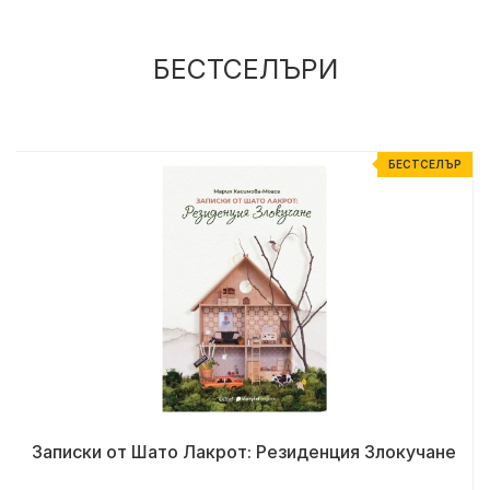
БЕСТСЕЛЪРИ
Р
БЕСТСЕЛЪР
Записки от Шато Лакрот: Резиденция Злокучане