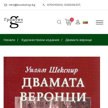
info@bookshop.bg
070010503; 029508337;
0
Начало
Художествени издания
Двамата веронци