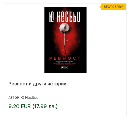
Р
БЕСТСЕЛЪР
Ревност и други истории
Ю Несбьо
АВТОР:
9.20 EUR (17.99 лв.)