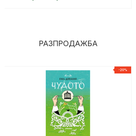
РАЗПРОДАЖБА
%
-20%