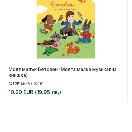
Моят малък Бетовен (Моята малка музикална
книжка)
Емили Колет
АВТОР:
10.20 EUR (19.95 лв.)