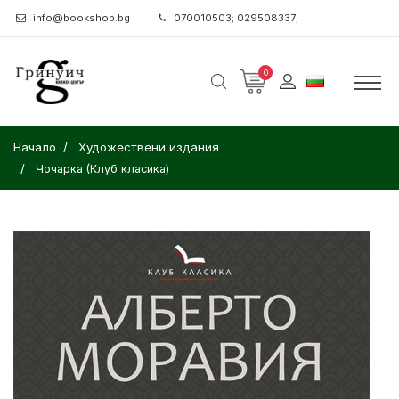
info@bookshop.bg
070010503; 029508337;
0
Начало
Художествени издания
Чочарка (Клуб класика)