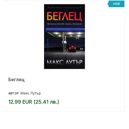
%
НОВ
Беглец
Макс Лутър
АВТОР:
12.99 EUR (25.41 лв.)