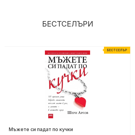
БЕСТСЕЛЪРИ
Р
БЕСТСЕЛЪР
Мъжете си падат по кучки