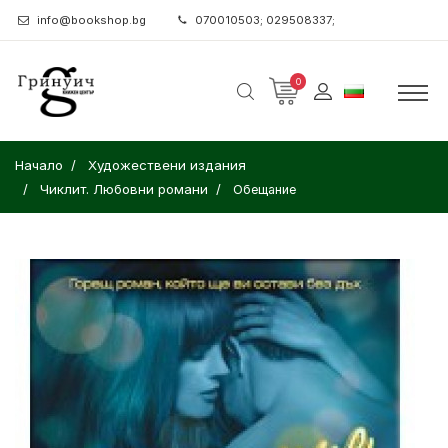
info@bookshop.bg
070010503; 029508337;
0
Начало
Художествени издания
Чиклит. Любовни романи
Обещание