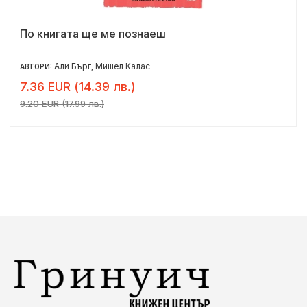
По книгата ще ме познаеш
Али Бърг
Мишел Калас
АВТОРИ:
,
7.36 EUR (14.39 лв.)
9.20 EUR (17.99 лв.)