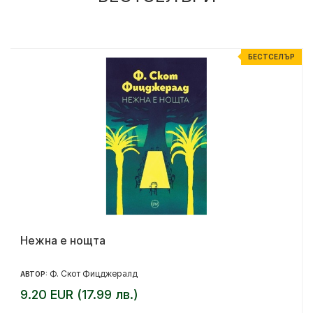
Р
БЕСТСЕЛЪР
Нежна е нощта
Ф. Скот Фицджералд
АВТОР:
9.20 EUR (17.99 лв.)