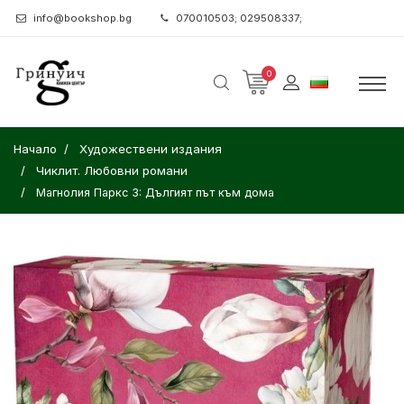
info@bookshop.bg
070010503; 029508337;
0
Начало
Художествени издания
Чиклит. Любовни романи
Магнолия Паркс 3: Дългият път към дома