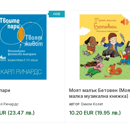
НОВ
пари
Моят малък Бетовен (Моя
малка музикална книжка)
рл Ричардс
Емили Колет
АВТОР:
UR (23.47 лв.)
10.20 EUR (19.95 лв.)