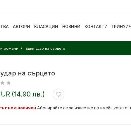
СТВА
АВТОРИ
КЛАСАЦИИ
НОВИНИ
КОНТАКТИ
ГРИНУИ
ни романи
Един удар на сърцето
 удар на сърцето
EUR (14.90 лв.)
ът не е наличен
Абонирайте се за известие по имейл когато 