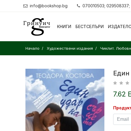
info@bookshop.bg
070010503; 029508337;
КНИГИ
БЕСТСЕЛЪРИ
ИЗДАТЕЛ
Начало
Художествени издания
Чиклит. Любов
Един
7.62 
Продукт