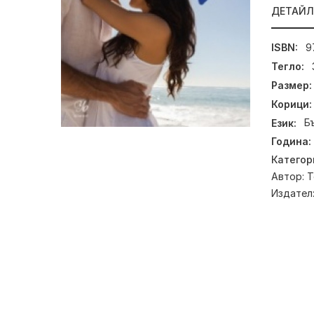
ДЕТАЙ
ISBN:
9
Тегло:
Размер:
Корици:
Език:
Б
Година:
Категор
Автор:
Т
Издател