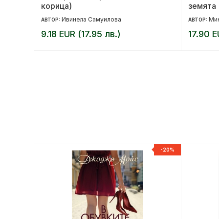
корица)
земята
Ивинела Самуилова
Мик
АВТОР:
АВТОР:
9.18 EUR (17.95 лв.)
17.90 E
-20%
-20%