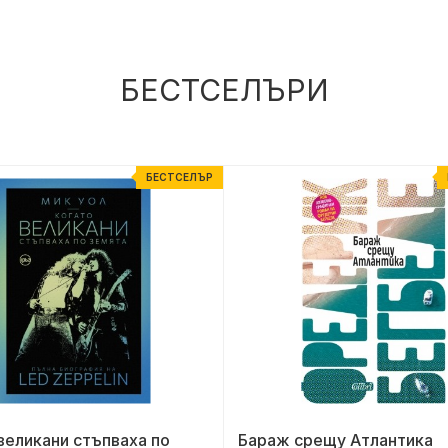
БЕСТСЕЛЪРИ
БЕСТСЕЛЪР
великани стъпваха по
Бараж срещу Атлантика