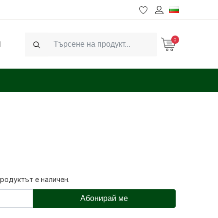
0
Ч
Search
продуктът е наличен.
Абонирай ме