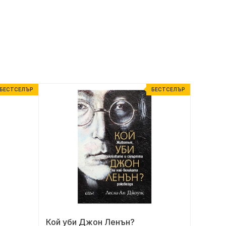
БЕСТСЕЛЪР
БЕСТСЕЛЪР
Кой уби Джон Ленън?
Магиче