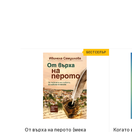
ЕСТСЕЛЪР
БЕСТСЕЛЪР
От върха на перото (мека
Когато 