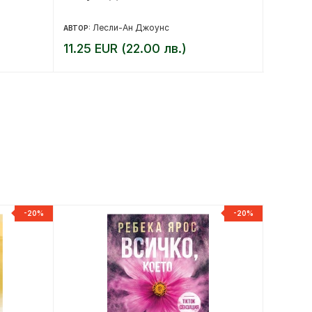
тайна 
Лесли-Ан Джоунс
Ан
АВТОР:
АВТОР:
11.25 EUR (22.00 лв.)
10.17 
-20%
-20%