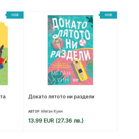
НОВ
НОВ
та
Докато лятото ни раздели
Убийст
Меган Куин
П
АВТОР:
АВТОР:
13.99 EUR (27.36 лв.)
15.00 