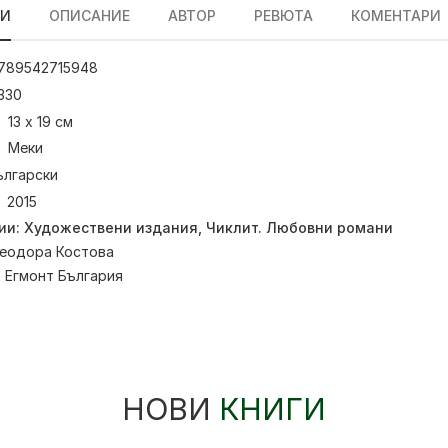
ЛИ
ОПИСАНИЕ
АВТОР
РЕВЮТА
КОМЕНТАРИ
789542715948
330
13 x 19 см
Меки
ългарски
2015
ии:
Художествени издания
,
Чиклит. Любовни романи
еодора Костова
:
Егмонт България
НОВИ
КНИГИ