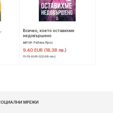
.
Всичко, което оставихме
Под за
недовършено
Ребека Ярос
Ле
АВТОР:
АВТОР:
9.40 EUR (18.38 лв.)
6.10 E
11.75 EUR (22.98 лв.)
7.62 EUR 
СОЦИАЛНИ МРЕЖИ