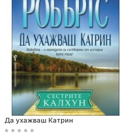
Да ухажваш Катрин