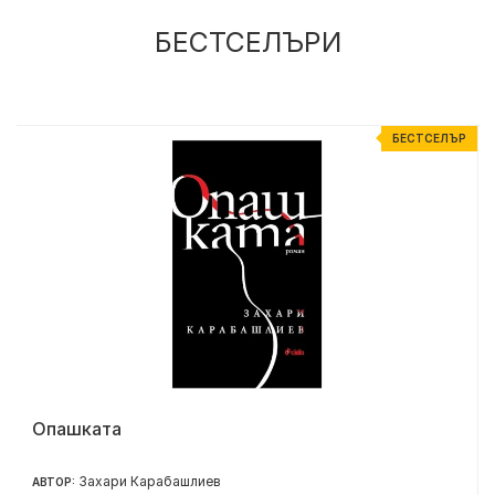
БЕСТСЕЛЪРИ
Р
БЕСТСЕЛЪР
Опашката
Захари Карабашлиев
АВТОР: