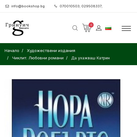
info@bookshop.bg
070010503; 029508337;
0
Начало
Художествени издания
Чиклит. Любовни романи
Да ухажваш Катрин