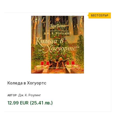
Р
БЕСТСЕЛЪР
Коледа в Хогуортс
Дж. К. Роулинг
АВТОР:
12.99 EUR (25.41 лв.)