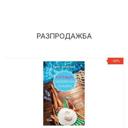
РАЗПРОДАЖБА
%
-20%