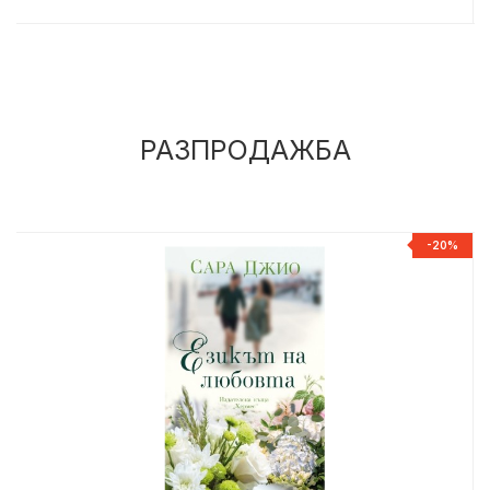
РАЗПРОДАЖБА
%
-20%