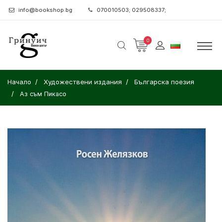
info@bookshop.bg
070010503; 029508337;
0
Начало
Художествени издания
Българска поезия
Аз съм Пикасо