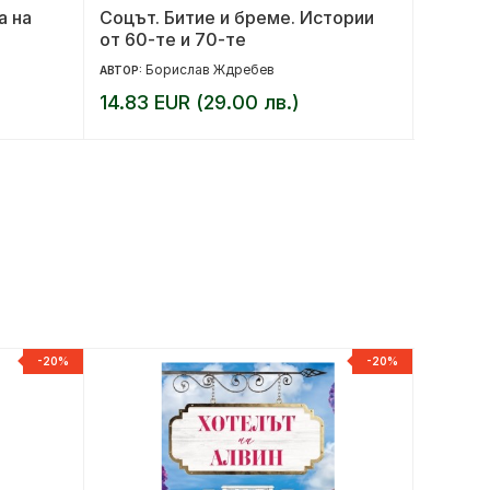
а на
Соцът. Битие и бреме. Истории
1984 тв
от 60-те и 70-те
Борислав Ждребев
Д
АВТОР:
АВТОР:
14.83 EUR (29.00 лв.)
9.66 E
-20%
-20%