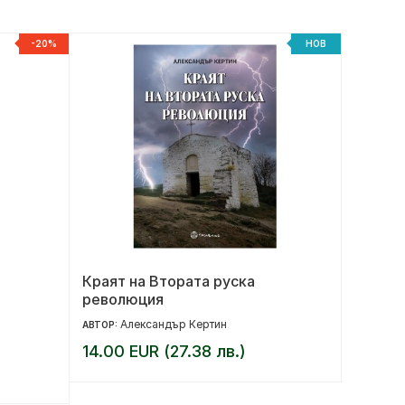
-20%
НОВ
Краят на Втората руска
За ког
революция
Александър Кертин
Ър
АВТОР:
АВТОР:
14.00 EUR (27.38 лв.)
16.00 