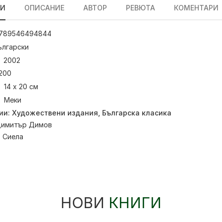
ЛИ
ОПИСАНИЕ
АВТОР
РЕВЮТА
КОМЕНТАРИ
789546494844
ългарски
2002
200
14 х 20 см
Меки
ии:
Художествени издания
,
Българска класика
имитър Димов
:
Сиела
НОВИ
КНИГИ