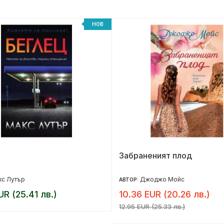
НОВ
Забраненият плод
кс Лутър
Джоджо Мойс
АВТОР:
UR (25.41 лв.)
10.36 EUR (20.26 лв.)
12.95 EUR (25.33 лв.)