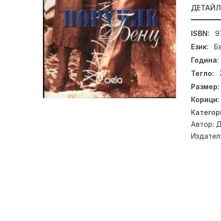
ДЕТАЙ
ISBN:
9
Език:
Б
Година:
Тегло:
Размер:
Корици:
Категор
Автор:
Д
Издател