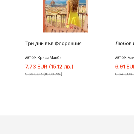
Три дни във Флоренция
Любов 
Криси Манби
Али
АВТОР:
АВТОР:
7.73 EUR (15.12 лв.)
6.91 EU
9.66 EUR (18.89 лв.)
8.64 EUR (