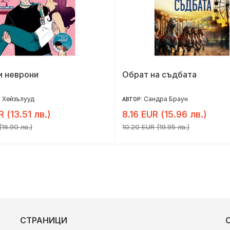
и неврони
Обрат на съдбата
 Хейзълууд
Сандра Браун
АВТОР:
R (13.51 лв.)
8.16 EUR (15.96 лв.)
16.90 лв.)
10.20 EUR (19.95 лв.)
СТРАНИЦИ