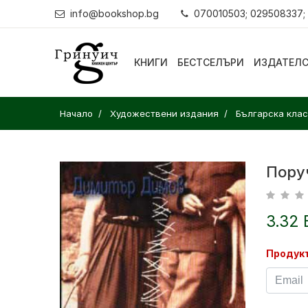
info@bookshop.bg
070010503; 029508337;
КНИГИ
БЕСТСЕЛЪРИ
ИЗДАТЕЛ
Начало
Художествени издания
Българска кла
Пору
3.32 
Продукт