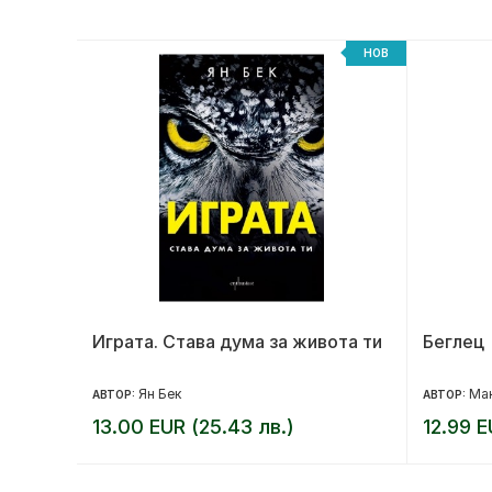
-20%
НОВ
Играта. Става дума за живота ти
Беглец
Ян Бек
Ма
АВТОР:
АВТОР:
13.00 EUR (25.43 лв.)
12.99 E