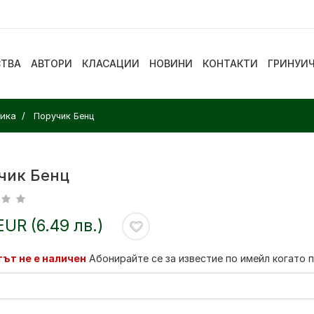
СТВА
АВТОРИ
КЛАСАЦИИ
НОВИНИ
КОНТАКТИ
ГРИНУИ
сика
Поручик Бенц
чик Бенц
EUR (6.49 лв.)
ът не е наличен
Абонирайте се за известие по имейл когато 