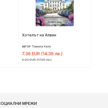
Хотелът на Алвин
Тайнат
Памела Кели
Е
АВТОР:
АВТОР:
7.36 EUR (14.39 лв.)
9.41 E
9.20 EUR (17.99 лв.)
11.76 EU
СОЦИАЛНИ МРЕЖИ