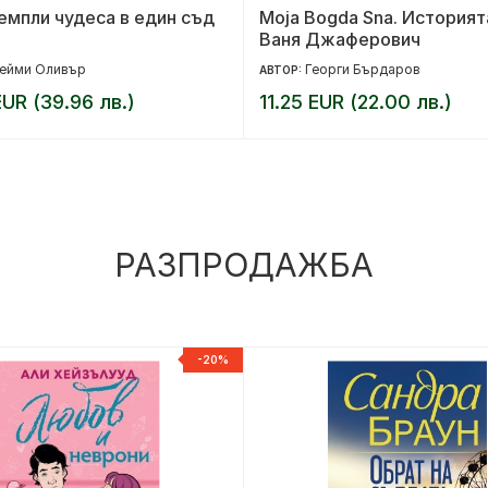
емпли чудеса в един съд
Moja Bogda Sna. Историят
Ваня Джаферович
ейми Оливър
Георги Бърдаров
АВТОР:
UR (39.96 лв.)
11.25 EUR (22.00 лв.)
РАЗПРОДАЖБА
-20%