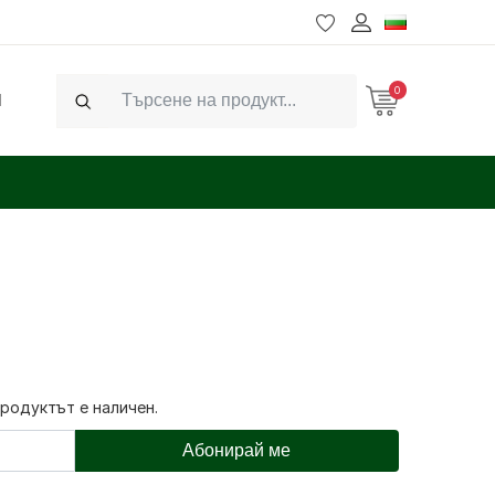
0
Ч
Search
продуктът е наличен.
Абонирай ме