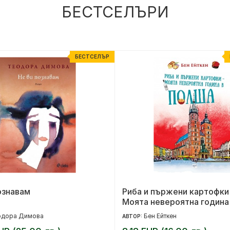
БЕСТСЕЛЪРИ
БЕСТСЕЛЪР
ознавам
Риба и пържени картофки
Моята невероятна година
Полша
одора Димова
Бен Ейткен
АВТОР: