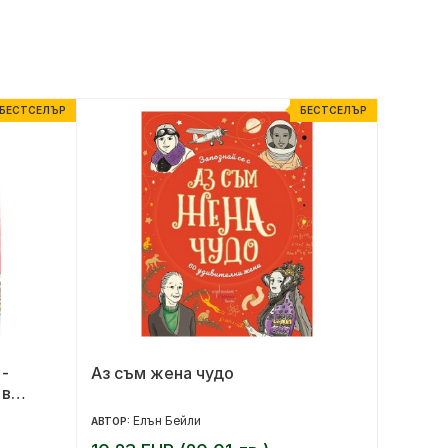
БЕСТСЕЛЪР
БЕСТСЕЛЪР
 -
Аз съм жена чудо
Чучули
 в
Елън Бейли
Ре
АВТОР:
АВТОР: