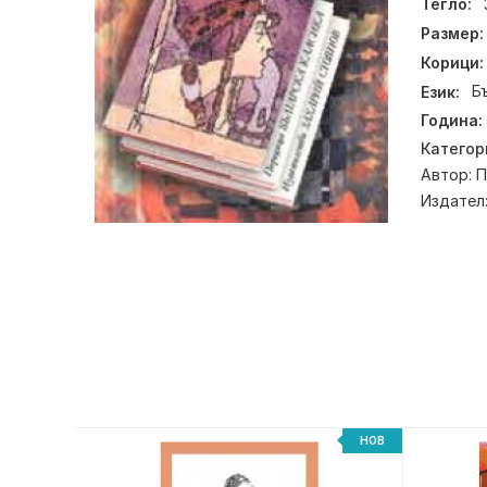
Тегло:
Размер:
Корици:
Език:
Б
Година:
Категор
Автор:
П
Издател
НОВ
НОВ