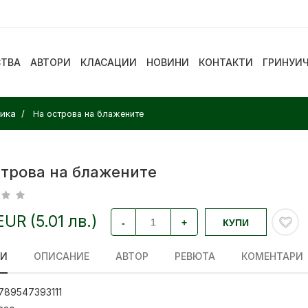
СТВА
АВТОРИ
КЛАСАЦИИ
НОВИНИ
КОНТАКТИ
ГРИНУИ
сика
На острова на блажените
строва на блажените
EUR (5.01 лв.)
-
+
КУПИ
ЛИ
ОПИСАНИЕ
АВТОР
РЕВЮТА
КОМЕНТАРИ
789547393111