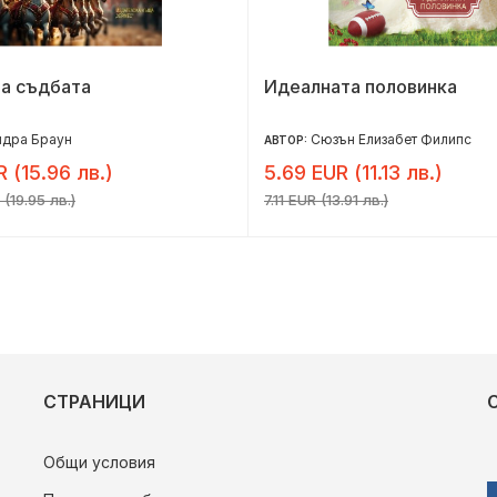
на съдбата
Идеалната половинка
ндра Браун
Сюзън Елизабет Филипс
АВТОР:
R (15.96 лв.)
5.69 EUR (11.13 лв.)
(19.95 лв.)
7.11 EUR (13.91 лв.)
СТРАНИЦИ
Общи условия