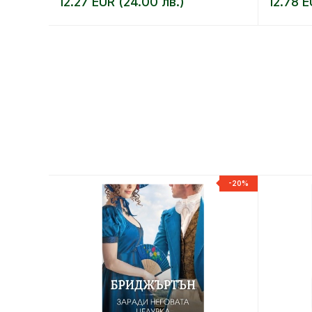
12.27 EUR (24.00 лв.)
12.78 E
-20%
-20%