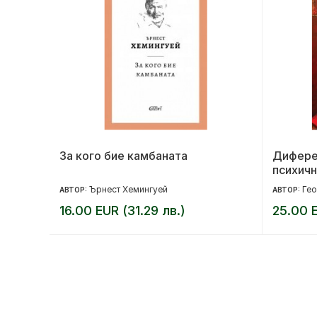
ота ти
За кого бие камбаната
Дифере
психичн
Ърнест Хемингуей
Гео
АВТОР:
АВТОР:
16.00 EUR (31.29 лв.)
25.00 E