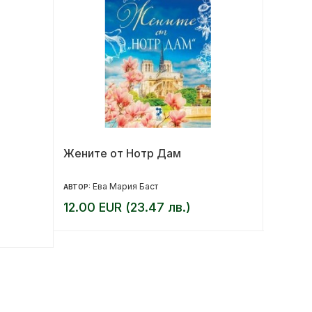
Жените от Нотр Дам
Моят м
малка 
Ева Мария Баст
Ем
АВТОР:
АВТОР:
12.00 EUR (23.47 лв.)
10.20 