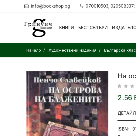
info@bookshop.bg
070010503; 029508337;
КНИГИ
БЕСТСЕЛЪРИ
ИЗДАТЕЛ
Начало
Художествени издания
Българска кла
На о
2.56 
ДЕТАЙ
ISBN:
9