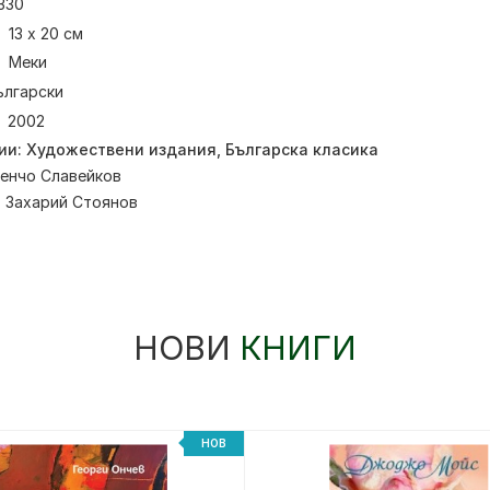
330
13 х 20 см
Меки
ългарски
2002
ии:
Художествени издания
,
Българска класика
енчо Славейков
:
Захарий Стоянов
НОВИ
КНИГИ
НОВ