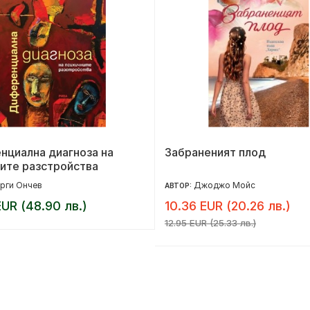
нциална диагноза на
Забраненият плод
ите разстройства
рги Ончев
Джоджо Мойс
АВТОР:
UR (48.90 лв.)
10.36 EUR (20.26 лв.)
12.95 EUR (25.33 лв.)