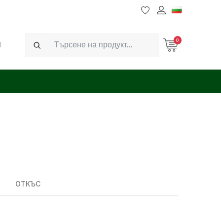
0
Ч
Search
ОТКЪС