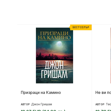
ЕСТСЕЛЪР
БЕСТСЕЛЪР
 кн. 4
Призраци на Камино
Не ви п
Джон Гришам
Те
АВТОР:
АВТОР: