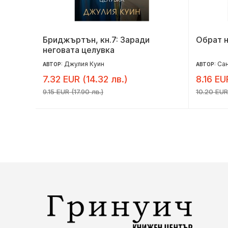
Бриджъртън, кн.7: Заради
Обрат 
неговата целувка
Джулия Куин
Са
АВТОР:
АВТОР:
7.32 EUR (14.32 лв.)
8.16 EU
9.15 EUR (17.90 лв.)
10.20 EUR 