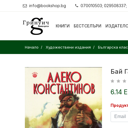
info@bookshop.bg
070010503; 029508337;
КНИГИ
БЕСТСЕЛЪРИ
ИЗДАТЕЛ
Начало
Художествени издания
Българска кла
Бай 
6.14 
Продукт