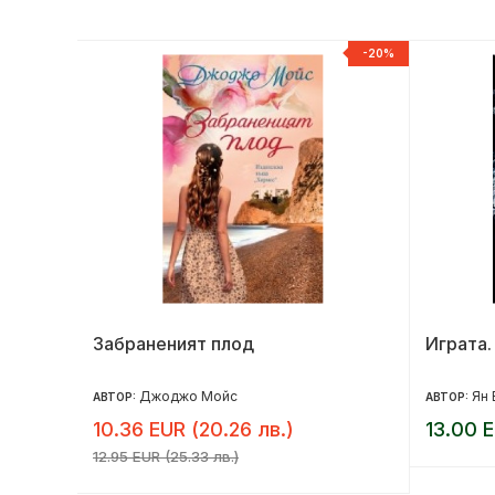
НОВ
-20%
та
Забраненият плод
Играта.
Джоджо Мойс
Ян 
АВТОР:
АВТОР:
10.36 EUR (20.26 лв.)
13.00 E
12.95 EUR (25.33 лв.)