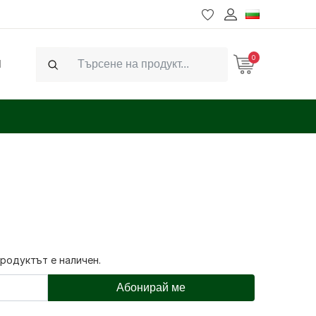
0
Ч
Search
продуктът е наличен.
Абонирай ме