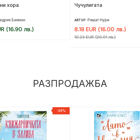
ни хора
Чучулигата
едрик Бакман
Решат Нури
АВТОР:
R (16.90 лв.)
8.18 EUR (16.00 лв.)
10.23 EUR (20.01 лв.)
РАЗПРОДАЖБА
-20%