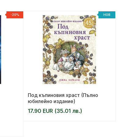
-20%
НОВ
Под къпиновия храст (Пълно
Театри
юбилейно издание)
Д
17.90 EUR (35.01 лв.)
АВТОР:
13.00 