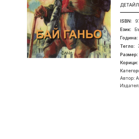
ДЕТАЙ
ISBN:
9
Език:
Б
Година:
Тегло:
Размер:
Корици:
Категор
Автор:
А
Издател