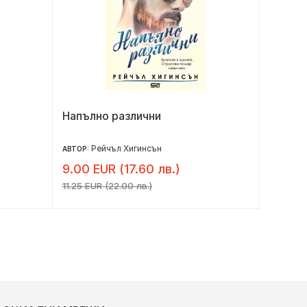
Напълно различни
Тайнат
Лавен
Рейчъл Хигинсън
Е
АВТОР:
АВТОР:
9.00 EUR (17.60 лв.)
6.95 E
11.25 EUR (22.00 лв.)
8.69 EUR 