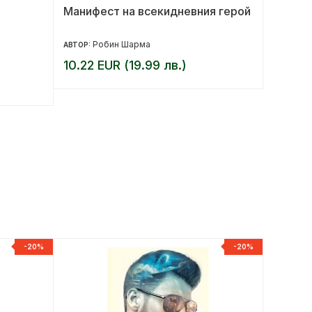
Манифест на всекидневния герой
Лечите
щитов
Робин Шарма
Ан
АВТОР:
АВТОР:
10.22 EUR (19.99 лв.)
10.20 
-20%
-20%