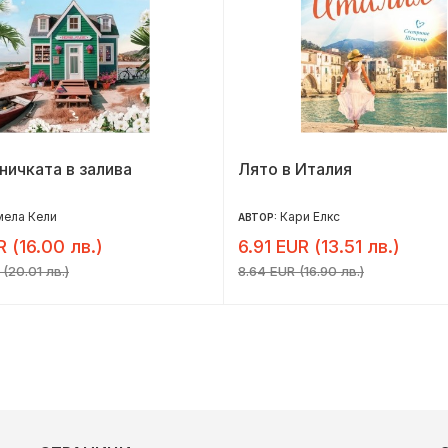
ичката в залива
Лято в Италия
мела Кели
Кари Елкс
АВТОР:
R (16.00 лв.)
6.91 EUR (13.51 лв.)
(20.01 лв.)
8.64 EUR (16.90 лв.)