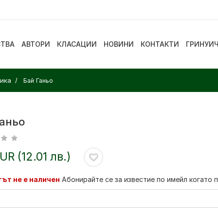
СТВА
АВТОРИ
КЛАСАЦИИ
НОВИНИ
КОНТАКТИ
ГРИНУИ
сика
Бай Ганьо
Ганьо
EUR (12.01 лв.)
ът не е наличен
Абонирайте се за известие по имейл когато 