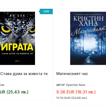
НОВ
 Става дума за живота ти
Магическият час
Бек
Кристин Хана
АВТОР:
UR (25.43 лв.)
9.36 EUR (18.31 лв.)
11.70 EUR (22.88 лв.)