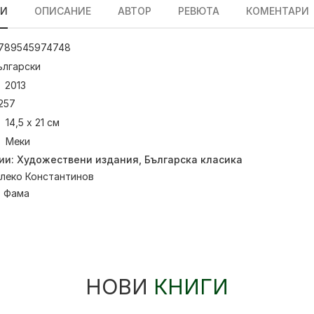
ЛИ
ОПИСАНИЕ
АВТОР
РЕВЮТА
КОМЕНТАРИ
789545974748
ългарски
2013
257
14,5 х 21 см
Меки
ии:
Художествени издания
,
Българска класика
леко Константинов
:
Фама
НОВИ
КНИГИ