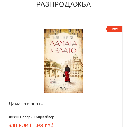
РАЗПРОДАЖБА
%
-20%
Дамата в злато
Валери Трирвайлер
АВТОР:
6.10 EUR (11.93 лв.)