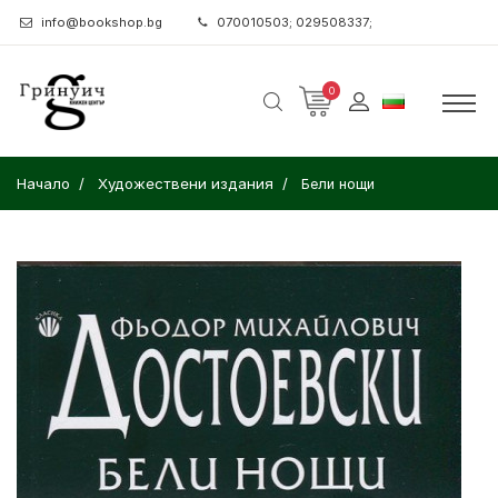
info@bookshop.bg
070010503; 029508337;
0
Начало
Художествени издания
Бели нощи