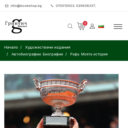
info@bookshop.bg
070010503; 029508337;
0
Начало
Художествени издания
Автобиографии. Биографии
Рафа. Моята история