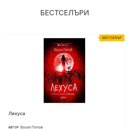
БЕСТСЕЛЪРИ
Р
БЕСТСЕЛЪР
Лехуса
Васил Попов
АВТОР: