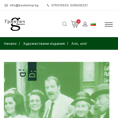
info@bookshop.bg
070010503; 029508337;
0
Начало
Художествени издания
Ало, ало!