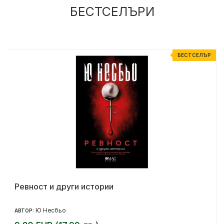
БЕСТСЕЛЪРИ
Р
БЕСТСЕЛЪР
Ревност и други истории
Ю Несбьо
АВТОР: