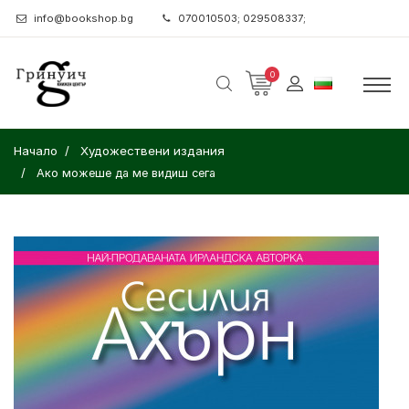
info@bookshop.bg
070010503; 029508337;
0
Начало
Художествени издания
Ако можеше да ме видиш сега