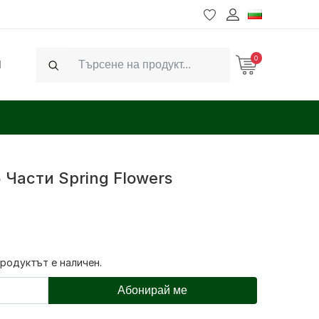
0
Ч
Search
 Части Spring Flowers
продуктът е наличен.
Абонирай ме