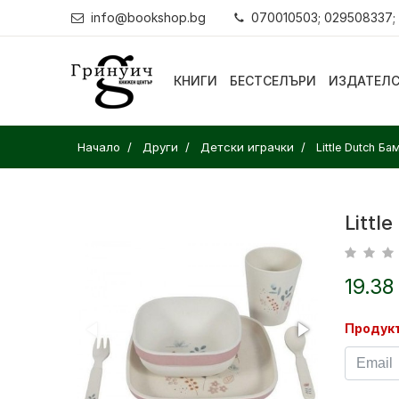
info@bookshop.bg
070010503; 029508337;
КНИГИ
БЕСТСЕЛЪРИ
ИЗДАТЕЛ
Начало
Други
Детски играчки
Little Dutch Б
Littl
19.38
Продукт