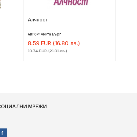
Алчност
Чаша, 
Анита Бърг
Ка
АВТОР:
АВТОР:
8.59 EUR (16.80 лв.)
9.41 E
10.74 EUR (21.01 лв.)
11.76 EU
СОЦИАЛНИ МРЕЖИ