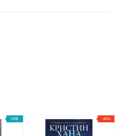
НОВ
-20%