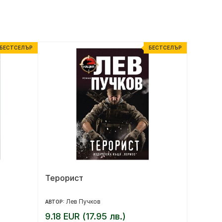
БЕСТСЕЛЪР
БЕСТСЕЛЪР
Терорист
Арсен
краде
Лев Пучков
М
АВТОР:
АВТОР:
9.18 EUR (17.95 лв.)
25.56 