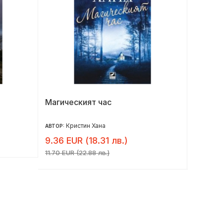
Магическият час
Забран
Кристин Хана
Д
АВТОР:
АВТОР:
9.36 EUR (18.31 лв.)
10.36 
11.70 EUR (22.88 лв.)
12.95 EU