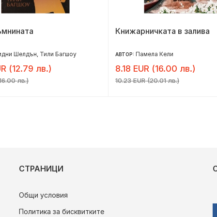
ъмнината
Книжарничката в залива
идни Шелдън
Тили Багшоу
Памела Кели
,
АВТОР:
R (12.79 лв.)
8.18 EUR (16.00 лв.)
16.00 лв.)
10.23 EUR (20.01 лв.)
СТРАНИЦИ
Общи условия
Политика за бисквитките