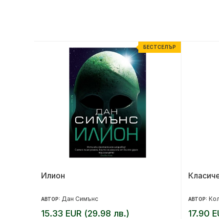
-20%
БЕСТСЕЛЪР
 Филип,
Илион
Класиче
Дан Симънс
Кол
АВТОР:
АВТОР:
15.33 EUR (29.98 лв.)
17.90 E