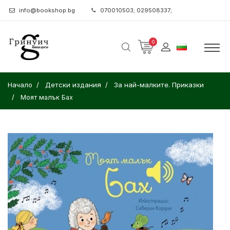
info@bookshop.bg
070010503; 029508337;
0
Начало
Детски издания
За най-малките. Приказки
Моят малък Бах