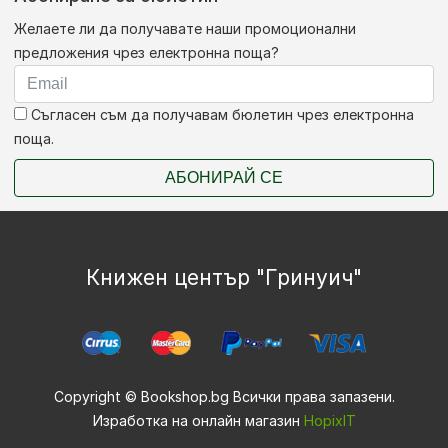
Желаете ли да получавате наши промоционални
предложения чрез електронна поща?
Съгласен съм да получавам бюлетин чрез електронна
поща.
АБОНИРАЙ СЕ
Книжен център "Гринуич"
Copyright © Bookshop.bg Всички права запазени.
Изработка на онлайн магазин
HopixIT