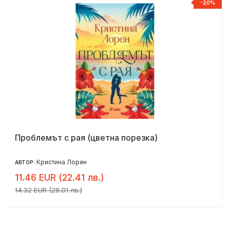
%
-20%
Проблемът с рая (цветна порезка)
Кристина Лорен
АВТОР:
11.46 EUR (22.41 лв.)
14.32 EUR (28.01 лв.)