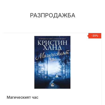
РАЗПРОДАЖБА
%
-20%
Магическият час