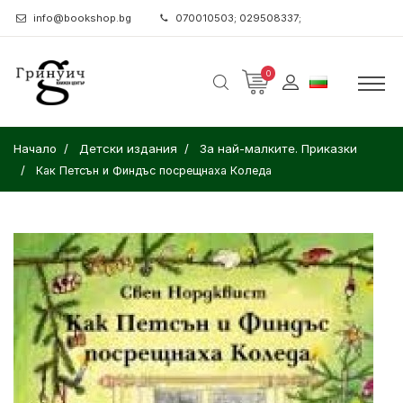
info@bookshop.bg
070010503; 029508337;
0
Начало
Детски издания
За най-малките. Приказки
Как Петсън и Финдъс посрещнаха Коледа