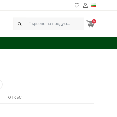
0
Ч
Search
ОТКЪС