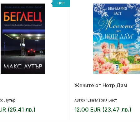
НОВ
Жените от Нотр Дам
кс Лутър
Ева Мария Баст
АВТОР:
UR (25.41 лв.)
12.00 EUR (23.47 лв.)