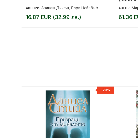
Авинаш Диксит
Бари Нейлбъф
Ми
АВТОРИ:
,
АВТОР:
16.87 EUR (32.99 лв.)
61.36 E
-20%
-20%