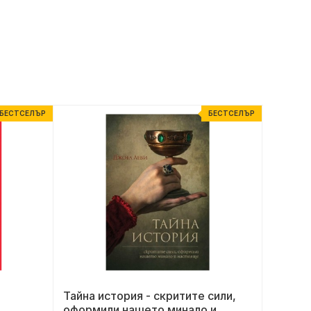
БЕСТСЕЛЪР
БЕСТСЕЛЪР
Тайна история - скритите сили,
Бараж 
оформили нашето минало и