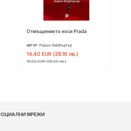
Отмъщението носи Prada
Опасни
Лорън Уайзбъргър
Е
АВТОР:
АВТОР:
14.40 EUR (28.16 лв.)
7.32 E
18.00 EUR (35.20 лв.)
9.15 EUR 
СОЦИАЛНИ МРЕЖИ