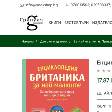
info@bookshop.bg
070010503; 029508337;
КНИГИ
БЕСТСЕЛЪРИ
ИЗДАТЕЛ
Начало
Детски издания
За най-малките. Прика
Енцик
17.87
ДЕТАЙ
ISBN:
9