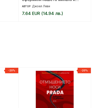
настояще
Джоел Леви
Ф
АВТОР:
АВТОР:
7.64 EUR (14.94 лв.)
10.23 
-20%
-20%