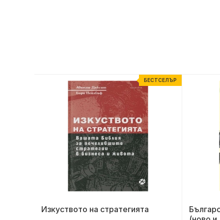
ЕСТСЕЛЪР
БЕСТСЕЛЪР
Изкуството на стратегията
Българс
(ново и