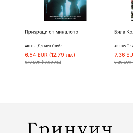
Призраци от миналото
Бяла К
Даниел Стийл
Па
АВТОР:
АВТОР:
6.54 EUR (12.79 лв.)
7.36 EU
8.18 EUR (16.00 лв.)
9.20 EUR (