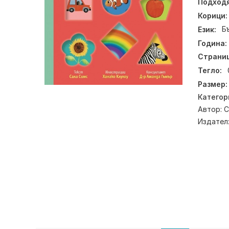
Подходя
Корици:
Език:
Б
Година:
Страниц
Тегло:
Размер:
Категор
Автор:
С
Издател