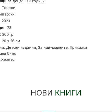
щи за деца:
0-3 години
Твърди
ългарски
2023
и:
73
0.200 гр.
20 х 28 см
ии:
Детски издания
,
За най-малките. Приказки
али Симс
:
Хермес
НОВИ
КНИГИ