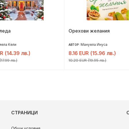
оледа
Орехови желания
мела Кели
Мануела Инуса
АВТОР:
R (14.39 лв.)
8.16 EUR (15.96 лв.)
17.99 лв.)
10.20 EUR (19.95 лв.)
СТРАНИЦИ
Общи условия