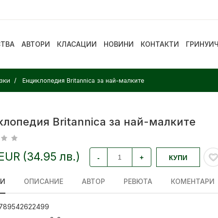
СТВА
АВТОРИ
КЛАСАЦИИ
НОВИНИ
КОНТАКТИ
ГРИНУИ
зки
Енциклопедия Britannica за най-малките
лопедия Britannica за най-малките
 EUR (34.95 лв.)
-
+
КУПИ
ЛИ
ОПИСАНИЕ
АВТОР
РЕВЮТА
КОМЕНТАРИ
789542622499