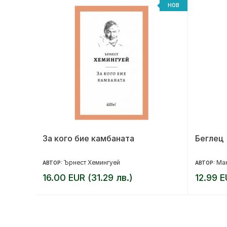
НОВ
НОВ
ота ти
За кого бие камбаната
Беглец
Ърнест Хемингуей
Ма
АВТОР:
АВТОР:
16.00 EUR (31.29 лв.)
12.99 E