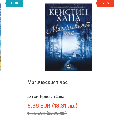
НОВ
-20%
Магическият час
Забран
Кристин Хана
Д
АВТОР:
АВТОР:
9.36 EUR (18.31 лв.)
10.36 
11.70 EUR (22.88 лв.)
12.95 EU