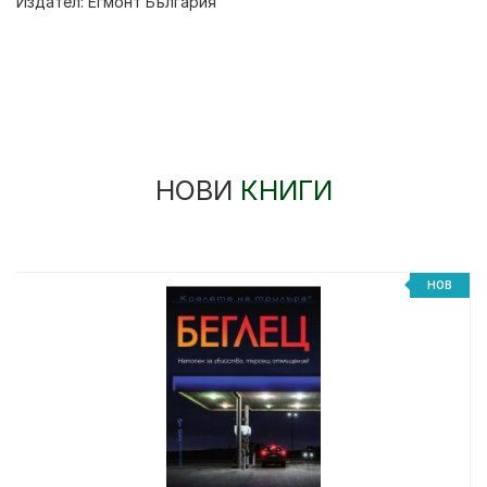
Издател:
Егмонт България
НОВИ
КНИГИ
НОВ