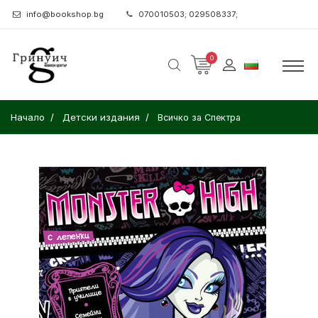
info@bookshop.bg
070010503; 029508337;
0
Начало
Детски издания
Всичко за Спектра