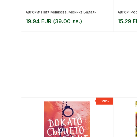
а
Петя Минкова
Моника Балаян
Роб
АВТОРИ:
,
АВТОР:
19.94 EUR (39.00 лв.)
15.29 E
-20%
-20%