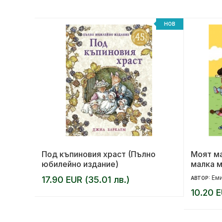
НОВ
НОВ
Под къпиновия храст (Пълно
Моят м
юбилейно издание)
малка м
Еми
17.90 EUR (35.01 лв.)
АВТОР:
10.20 E