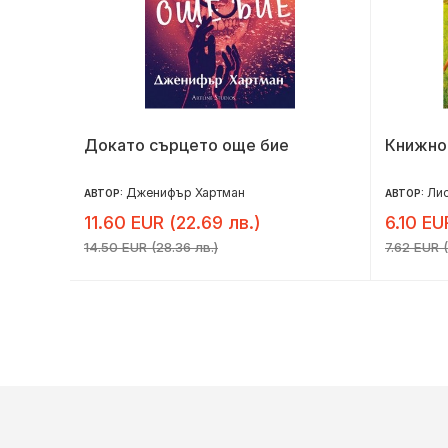
Докато сърцето още бие
Книжно
Дженифър Хартман
Лис
АВТОР:
АВТОР:
11.60 EUR (22.69 лв.)
6.10 EU
14.50 EUR (28.36 лв.)
7.62 EUR (