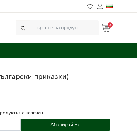
0
Ч
Search
български приказки)
продуктът е наличен.
Абонирай ме