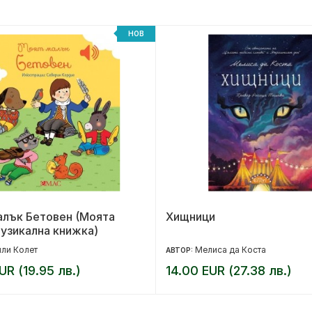
НОВ
алък Бетовен (Моята
Хищници
узикална книжка)
ли Колет
Мелиса да Коста
АВТОР:
UR (19.95 лв.)
14.00 EUR (27.38 лв.)