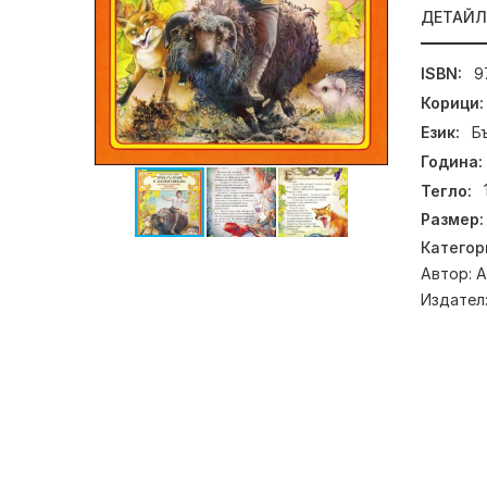
ДЕТАЙ
ISBN:
9
Корици:
Език:
Б
Година:
Тегло:
Размер:
Категор
Автор:
А
Издател