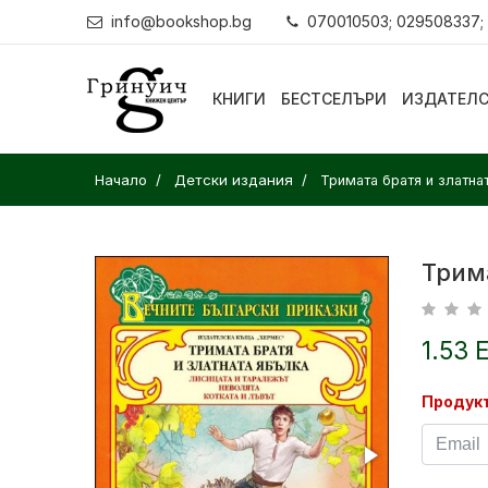
info@bookshop.bg
070010503; 029508337;
КНИГИ
БЕСТСЕЛЪРИ
ИЗДАТЕЛ
Начало
Детски издания
Тримата братя и златна
Трим
1.53 
Продукт