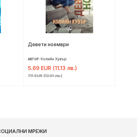
Девети ноември
Лято в
Колийн Хувър
Л
АВТОР:
АВТОР:
5.69 EUR (11.13 лв.)
9.41 E
7.11 EUR (13.91 лв.)
11.76 EU
СОЦИАЛНИ МРЕЖИ