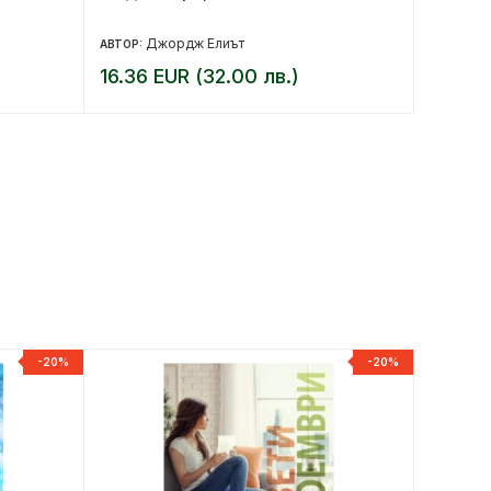
Джордж Елиът
Да
АВТОР:
АВТОР:
16.36 EUR (32.00 лв.)
7.36 E
9.20 EUR 
-20%
-20%