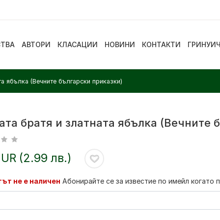
СТВА
АВТОРИ
КЛАСАЦИИ
НОВИНИ
КОНТАКТИ
ГРИНУИ
та ябълка (Вечните български приказки)
ата братя и златната ябълка (Вечните 
EUR (2.99 лв.)
ът не е наличен
Абонирайте се за известие по имейл когато 