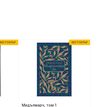
БЕСТСЕЛЪР
БЕСТСЕЛЪР
Мидълмарч, том 1
Високи