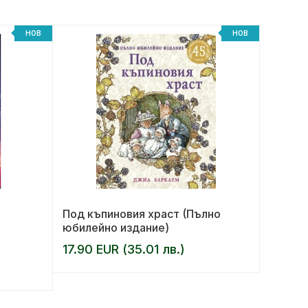
НОВ
НОВ
Под къпиновия храст (Пълно
Моят м
юбилейно издание)
малка 
Ем
17.90 EUR (35.01 лв.)
АВТОР:
10.20 